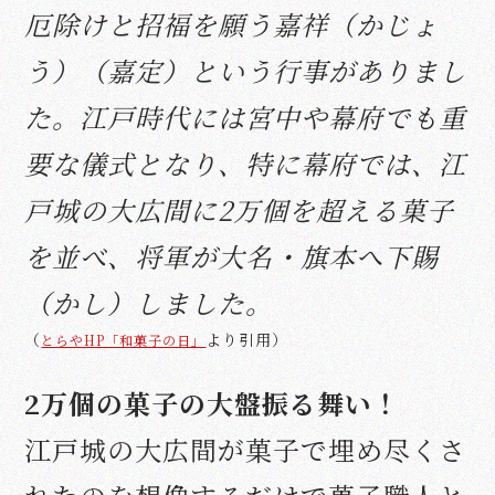
厄除けと招福を願う嘉祥（かじょ
う）（嘉定）という行事がありまし
た。江戸時代には宮中や幕府でも重
要な儀式となり、特に幕府では、江
戸城の大広間に2万個を超える菓子
を並べ、将軍が大名・旗本へ下賜
（かし）しました。
（
より引用）
とらやHP「和菓子の日」
2万個の菓子の大盤振る舞い！
江戸城の大広間が菓子で埋め尽くさ